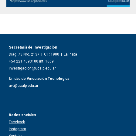
Secretaría de Investigación
Diag. 73 Nro. 2137
|
C.P. 1900
|
La Plata
+54 221 4
393100 int. 1669
investigacion@ucalp.edu.ar
Unidad de Vinculación Tecnológica
uvt
@ucalp.edu.ar
Redes sociales
Facebook
Instagram